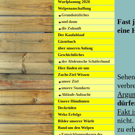
Wurfplanung 2026
Welpenanschaffung
Grundsätzliches
Fast 
und dann
die Zukunft
eine 
Der Kaufablauf
Gästebuch
über unseren Anfang
Geschichtliches
der Altdeutsche Schäferhund
Hier finden sie uns
Zucht-Ziel-Wissen
Sehen
unser Ziel
verbr
unsere Standarts
Argum
Abläufe Aufzucht
Unsere Hündinnen
dürfe
Deckrüden
Fakt i
Weko Erfolge
nicht
Bilder unserer Würfe
Rund um den Welpen
zu er
Entwicklungsphasen des