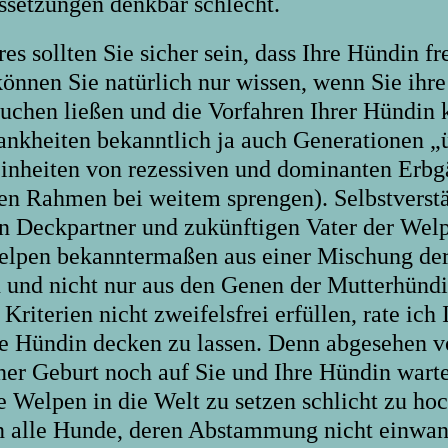
ssetzungen denkbar schlecht.
es sollten Sie sicher sein, dass Ihre Hündin fr
können Sie natürlich nur wissen, wenn Sie ihr
suchen ließen und die Vorfahren Ihrer Hündin
ankheiten bekanntlich ja auch Generationen „
einheiten von rezessiven und dominanten Erb
den Rahmen bei weitem sprengen). Selbstverstä
en Deckpartner und zukünftigen Vater der Welp
elpen bekanntermaßen aus einer Mischung der
n und nicht nur aus den Genen der Mutterhündi
 Kriterien nicht zweifelsfrei erfüllen, rate i
re Hündin decken zu lassen. Denn abgesehen 
iner Geburt noch auf Sie und Ihre Hündin warte
e Welpen in die Welt zu setzen schlicht zu hoc
n alle Hunde, deren Abstammung nicht einwan