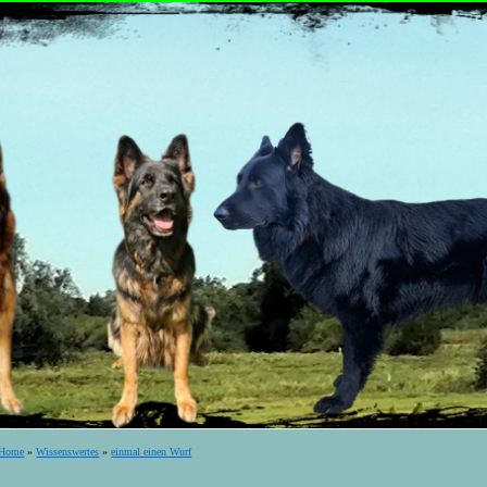
Home
»
Wissenswertes
»
einmal einen Wurf