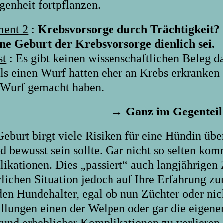
genheit fortpflanzen.
ent 2
:
Krebsvorsorge durch Trächtigkeit? 
ine Geburt der Krebsvorsorge dienlich sei.
st
: Es gibt keinen wissenschaftlichen Beleg d
ls einen Wurf hatten eher an Krebs erkranken
 Wurf gemacht haben.
→ Ganz im Gegenteil
eburt birgt viele Risiken für eine Hündin über
d bewusst sein sollte. Gar nicht so selten kom
ikationen. Dies „passiert“ auch langjährigen Z
rlichen Situation jedoch auf Ihre Erfahrung zu
den Hundehalter, egal ob nun Züchter oder nich
ellungen einen der Welpen oder gar die eigene
rund erheblicher Komplikationen zu verlieren.