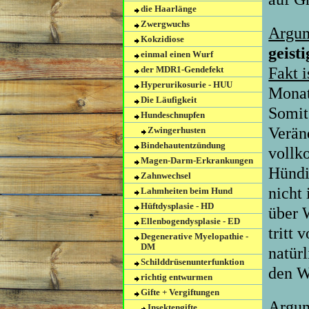
die Haarlänge
Zwergwuchs
Argum
Kokzidiose
geist
einmal einen Wurf
der MDR1-Gendefekt
Fakt i
Hyperurikosurie - HUU
Monat
Die Läufigkeit
Somit
Hundeschnupfen
Verän
Zwingerhusten
Bindehautentzündung
vollk
Magen-Darm-Erkrankungen
Hündi
Zahnwechsel
nicht 
Lahmheiten beim Hund
Hüftdysplasie - HD
über 
Ellenbogendysplasie - ED
tritt
Degenerative Myelopathie -
DM
natür
Schilddrüsenunterfunktion
den W
richtig entwurmen
Gifte + Vergiftungen
Argum
Insektengifte