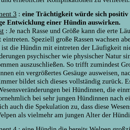
ent 3
:
eine Trächtigkeit würde sich positiv
ige Entwicklung einer Hündin auswirken.
st
: Je nach Rasse und Größe kann die erte Lä
 eintreten. Speziell große Rassen wachsen abe
 ist die Hündin mit eintreten der Läufigkeit n
derungen psychischer wie physischer Natur si
ommen auszuschließen. So trifft zumindest Groß
nnen ein vergrößertes Gesäuge ausweisen, na
immer bildet sich dieses vollständig zurück. E
Wesensveränderungen bei Hündinnen, die einm
 vornehmlich bei sehr jungen Hündinnen nach e
lich auch die Spekulation zu, dass diese Wese
elpen als vielmehr am jungen Alter der Hündi
ent 4
:
eine Hündin die bereits Welpen großzi