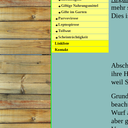
Giftige Nahrungsmittel
mehr 
Gifte im Garten
Dies i
Parvovirose
Leptospirose
Tollwut
Scheinträchtigkeit
Linkliste
Kontakt
Absch
ihre 
weil 
Grunds
beach
Wurf a
aber g