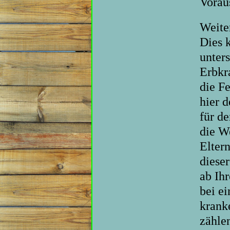
Vorau
Weiter
Dies 
unter
Erbkr
die F
hier 
für d
die W
Elter
dieser
ab Ih
bei e
krank
zähle