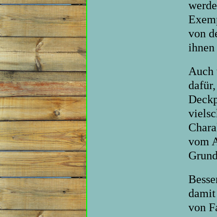
werde
Exemp
von d
ihnen
Auch 
dafür,
Deckp
viels
Chara
vom A
Grund
Besser
damit
von F