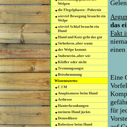
Gelen
Welpen
die Flegelphasen : Pubertät
Argum
wieviel Bewegung braucht ein
Welpe
das e
wieviel Schlaf braucht ein
Hund
Fakt i
Hund und Katz-geht das gut
niema
Stehohren..aber wann
einen
der Welpe kommt
Stubenrein..aber wie
Kläffer oder nicht
Trennungsangst
Beisshemmung
Eine G
Wissenswertes
Vorfel
C I M
Kompl
Anaplasmose beim Hund
Arthrose
gefäh
Hauterkrankungen
für je
meinem Hund juckts
Vorst
Demodikose
Babesiose beim Hund
auf G