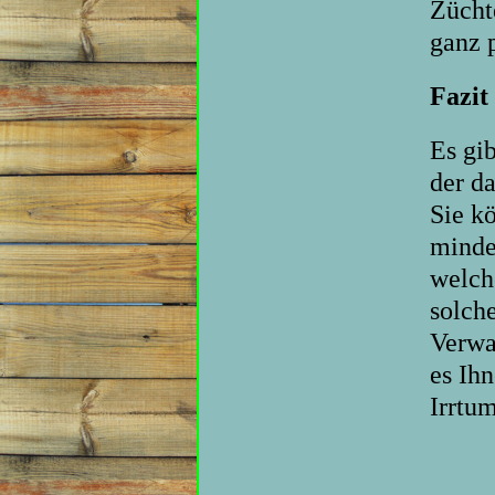
Zücht
ganz 
Fazi
Es gi
der d
Sie k
minde
welch
solch
Verwa
es Ih
Irrtu